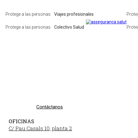
Protege a las personas
Viajes profesionales
Prote
Protege a las personas
Colectivo Salud
Prote
¿Quieres más
información o
asesoramiento?
Contáctanos
OFICINAS
C/ Pau Casals 10, planta 2