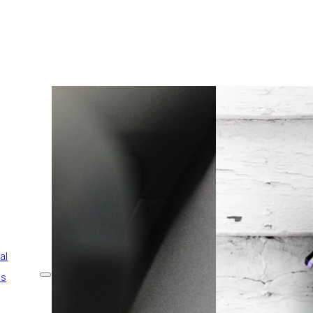
Viajes
Viajeros Plus
Seguro de estudios en el
extranjero
Esquí
Decesos
Escolar
Mascotas
al
os
Viajes
Viajeros Plus