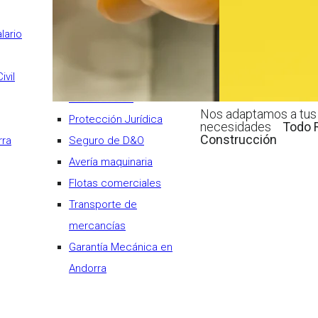
necesidades
lario
Decenal para obras de
construcción
ivil
Todo Riesgo
Construcción
Nos adaptamos a tus
Protección Jurídica
necesidades
Todo R
Construcción
rra
Seguro de D&O
Avería maquinaria
Flotas comerciales
Transporte de
mercancías
Garantía Mecánica en
Andorra