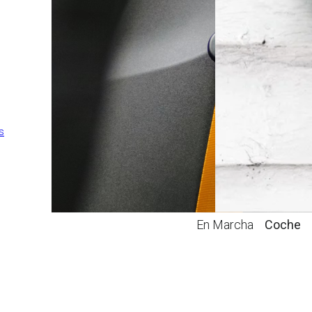
Seguro de estudios en el
extranjero
Esquí
Decesos
Escolar
Mascotas
s
En Marcha
Coche