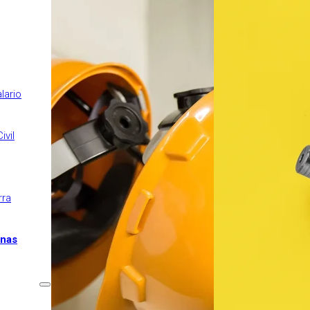
necesidades
Decenal para obras de
construcción
Todo Riesgo
lario
Construcción
Protección Jurídica
ivil
Seguro de D&O
Avería maquinaria
Flotas comerciales
rra
Transporte de
mercancías
onas
Garantía Mecánica en
Andorra
Nos adaptamos a tus