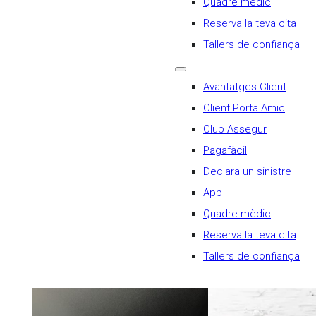
Quadre mèdic
Reserva la teva cita
Tallers de confiança
Avantatges Client
Client Porta Amic
Club Assegur
Pagafàcil
Declara un sinistre
App
Quadre mèdic
Reserva la teva cita
Tallers de confiança