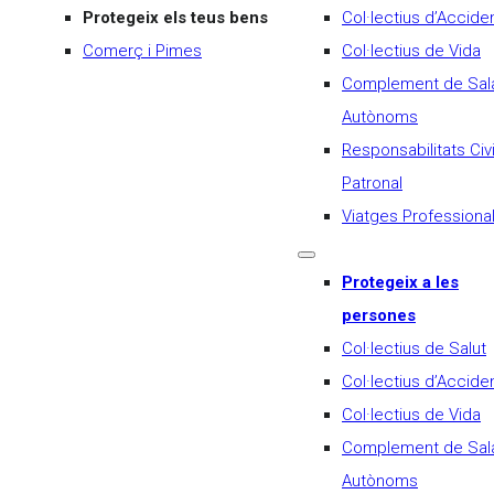
Protegeix els teus bens
Col·lectius d’Accide
Comerç i Pimes
Col·lectius de Vida
Complement de Sala
Autònoms
Responsabilitats Civi
Patronal
Viatges Professiona
Protegeix a les
persones
Col·lectius de Salut
Col·lectius d’Accide
Col·lectius de Vida
Complement de Sala
Autònoms