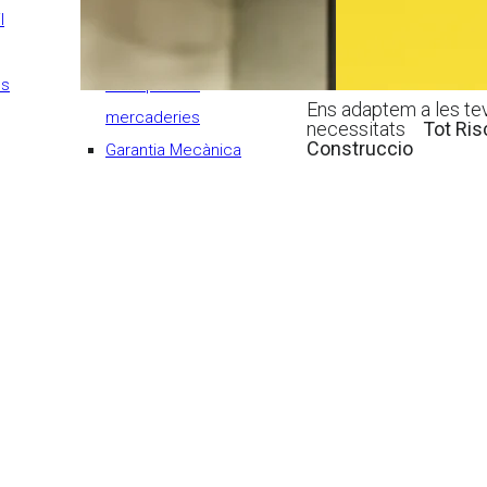
l
Avaria maquinària
Flota comercial
ls
Transport de
Ens adaptem a les te
mercaderies
necessitats
Tot Ris
Construccio
Garantia Mecànica