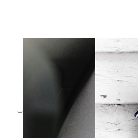
Viatges
Viatgers Plus
Viatges d’Estudis
Esquí
Exèquies
Escolar
Mascotes
l
Viatges
Viatgers Plus
Viatges d’Estudis