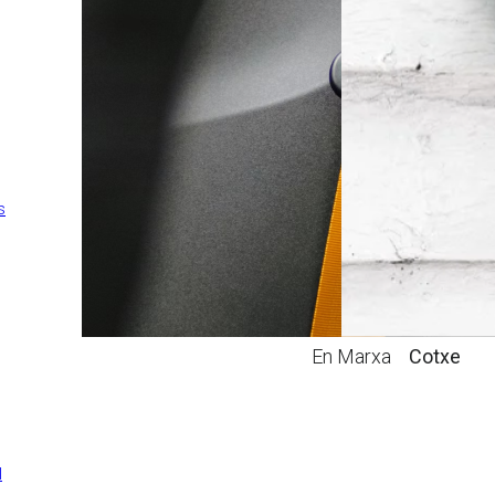
Esquí
Exèquies
Escolar
Mascotes
s
En Marxa
Cotxe
l