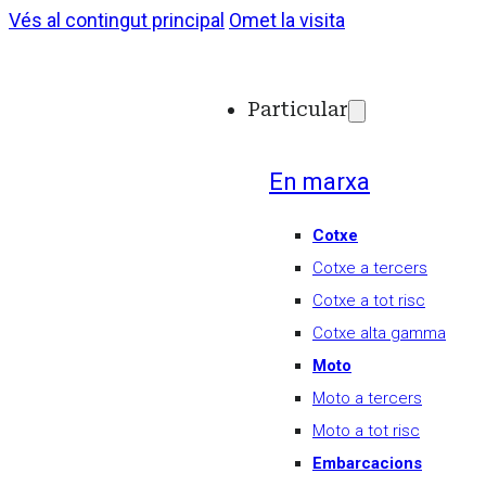
Vés al contingut principal
Omet la visita
Particular
En marxa
Cotxe
Cotxe a tercers
Cotxe a tot risc
Cotxe alta gamma
Moto
Moto a tercers
Moto a tot risc
Embarcacions