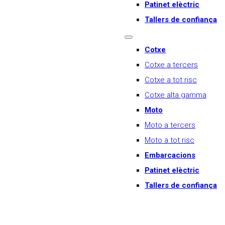
Patinet elèctric
Tallers de confiança
Cotxe
Cotxe a tercers
Cotxe a tot risc
Cotxe alta gamma
Moto
Moto a tercers
Moto a tot risc
Embarcacions
Patinet elèctric
Tallers de confiança