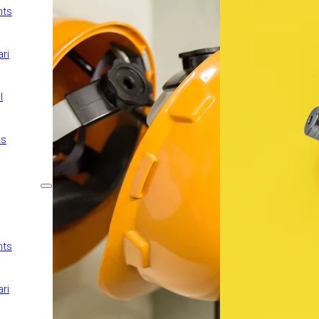
nts
Tot risc construcció
Protecció jurídica
ri
Assegurança de D&O
Avaria maquinària
l
Flota comercial
Transport de
ls
mercaderies
Garantia Mecànica
Ens adaptem a les teves
necessitats
nts
Desenal per a obres
Tot risc construcció
ri
Protecció jurídica
Assegurança de D&O