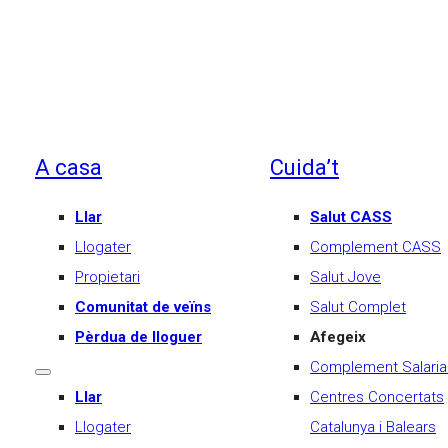
A casa
Cuida’t
Llar
Salut CASS
Llogater
Complement CASS
Propietari
Salut Jove
Comunitat de veïns
Salut Complet
Pèrdua de lloguer
Afegeix
Complement Salaria
Llar
Centres Concertats
Llogater
Catalunya i Balears