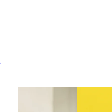
s
Ens adaptem a les teves
necessitats
Desenal per a obres