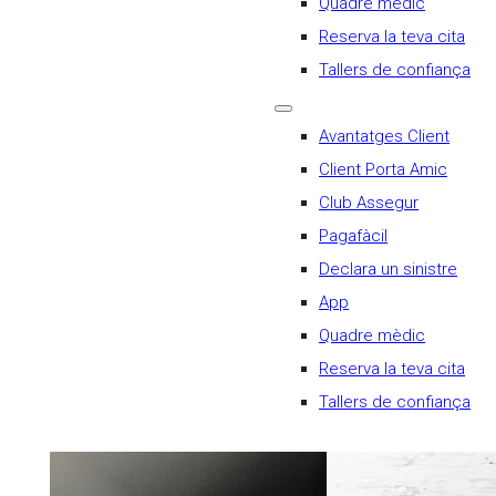
Quadre mèdic
Reserva la teva cita
Tallers de confiança
Avantatges Client
Client Porta Amic
Club Assegur
Pagafàcil
Declara un sinistre
App
Quadre mèdic
Reserva la teva cita
Tallers de confiança