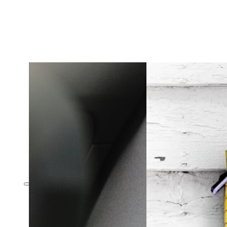
Viatges
Viatgers Plus
Viatges d’Estudis
Esquí
Exèquies
Escolar
Mascotes
Viatges
Viatgers Plus
Viatges d’Estudis