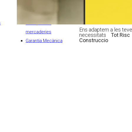
Avaria maquinària
Flota comercial
s
Transport de
Ens adaptem a les tev
mercaderies
necessitats
Tot Risc
Construccio
Garantia Mecànica