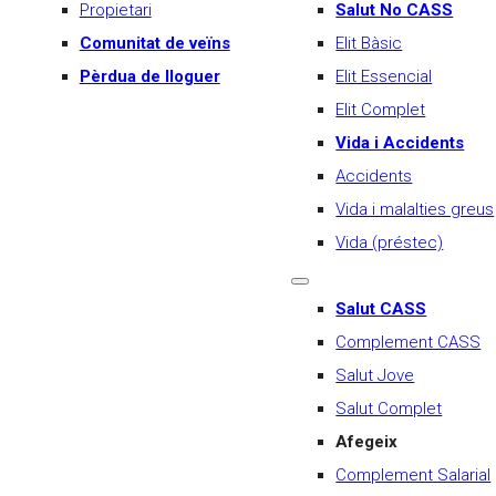
Propietari
Salut No CASS
Comunitat de veïns
Elit Bàsic
Pèrdua de lloguer
Elit Essencial
Elit Complet
Vida i Accidents
Accidents
Vida i malalties greus
Vida (préstec)
Salut CASS
Complement CASS
Salut Jove
Salut Complet
Afegeix
Complement Salarial