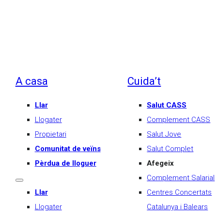
A casa
Cuida’t
Llar
Salut CASS
Llogater
Complement CASS
Propietari
Salut Jove
Comunitat de veïns
Salut Complet
Pèrdua de lloguer
Afegeix
Complement Salarial
Llar
Centres Concertats
Llogater
Catalunya i Balears