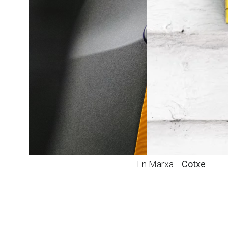
Esquí
Exèquies
Escolar
Mascotes
En Marxa
Cotxe