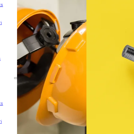
ts
Tot risc construcció
Protecció jurídica
i
Assegurança de D&O
Avaria maquinària
Flota comercial
Transport de
s
mercaderies
Garantia Mecànica
Ens adaptem a les teves
necessitats
ts
Desenal per a obres
Tot risc construcció
i
Protecció jurídica
Assegurança de D&O