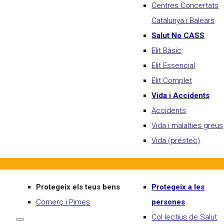
Centres Concertats
Catalunya i Balears
Salut No CASS
Elit Bàsic
Elit Essencial
Elit Complet
Vida i Accidents
Accidents
Vida i malalties greus
Vida (préstec)
Protegeix els teus bens
Protegeix a les
Comerç i Pimes
persones
Col·lectius de Salut