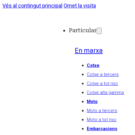
Vés al contingut principal
Omet la visita
Particular
En marxa
Cotxe
Cotxe a tercers
Cotxe a tot risc
Cotxe alta gamma
Moto
Moto a tercers
Moto a tot risc
Embarcacions