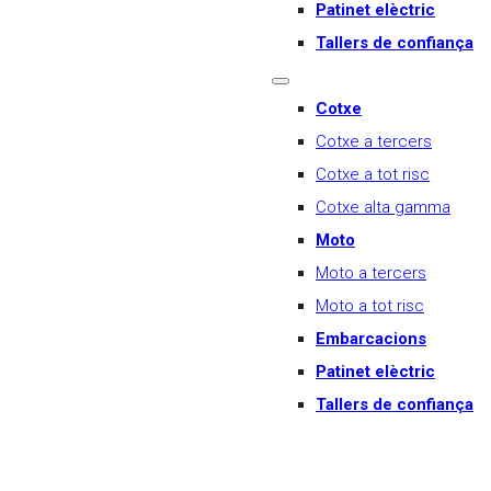
Patinet elèctric
Tallers de confiança
Cotxe
Cotxe a tercers
Cotxe a tot risc
Cotxe alta gamma
Moto
Moto a tercers
Moto a tot risc
Embarcacions
Patinet elèctric
Tallers de confiança