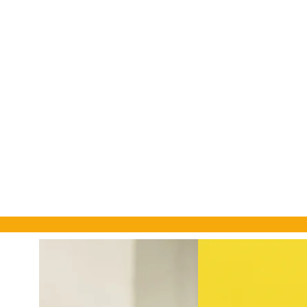
Ens adaptem a les teves
necessitats
Desenal per a obres