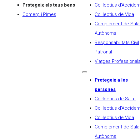
Protegeix els teus bens
Col·lectius d’Acciden
Comerç i Pimes
Col·lectius de Vida
Complement de Salar
Autònoms
Responsabilitats Civil
Patronal
Viatges Professional
Protegeix a les
persones
Col·lectius de Salut
Col·lectius d’Acciden
Col·lectius de Vida
Complement de Salar
Autònoms