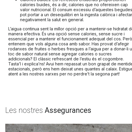
calories buides, és a dir, calories que no ofereixen cap
valor nutricional. El consum excessiu d’aquestes begude
pot portar a un desequilibri en la ingesta calòrica i afecta
negativament la salut en general.
L’aigua continua sent la millor opció per a mantenir-se hidratat 
manera efectiva. És una opció sense calories, sense sucre i
essencial per a mantenir el funcionament adequat del cos. Però
entenem que vols alguna cosa amb sabor. Has provat d’afegir
rodanxes de fruites o herbes fresques a l’aigua per a donar-li 
toc de sabor natural sense agregar calories o sucres
addicionals? El clàssic refrescant de l’estiu és el
cogombre
.
Tasta’l i explica’ns! Avui hem repassat un bon grapat de mentid
estacionals, però ens hem deixat unes quantes al calaix. Estigu
atent a les nostres xarxes per no perdre’t la segona part!
Les nostres
Assegurances