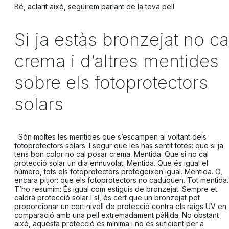
Bé, aclarit això, seguirem parlant de la teva pell.
Si ja estàs bronzejat no ca
crema i d’altres mentides
sobre els fotoprotectors
solars
Són moltes les mentides que s’escampen al voltant dels
fotoprotectors solars. I segur que les has sentit totes: que
si ja
tens bon color no cal posar crema
. Mentida. Que si
no cal
protecció solar un dia ennuvolat
. Mentida. Que
és igual el
número, tots els fotoprotectors protegeixen igual
. Mentida. O,
encara pitjor: que
els fotoprotectors no caduquen
. Tot mentida.
T’ho resumim:
És igual com estiguis de bronzejat. Sempre et
caldrà protecció solar
I sí, és cert que un bronzejat pot
proporcionar un cert nivell de protecció contra els raigs UV en
comparació amb una pell extremadament pàl·lida. No obstant
això, aquesta protecció és mínima i no és suficient per a