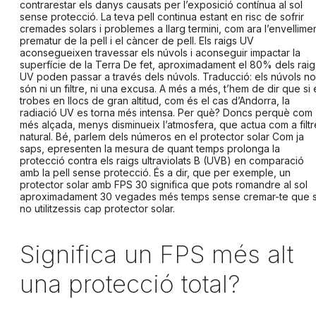
contrarestar els danys causats per l’exposició contínua al sol
sense protecció. La teva pell continua estant en risc de sofrir
cremades
solars i problemes a llarg termini, com ara l’
envellime
prematur de la pell
i el
càncer de pell
.
Els raigs UV
aconsegueixen travessar els núvols i aconseguir impactar la
superfície de la Terra
De fet, aproximadament el 80% dels raig
UV poden passar a través dels núvols. Traducció: els núvols no
són ni un filtre, ni una excusa. A més a més, t’hem de dir que si 
trobes en llocs de gran altitud, com és el cas
d’Andorra
, la
radiació UV es torna més intensa. Per què? Doncs perquè com
més alçada, menys disminueix l’atmosfera, que actua com a filtr
natural.
Bé, parlem dels números en el protector solar
Com ja
saps, epresenten la mesura de quant temps prolonga la
protecció contra els raigs ultraviolats B (UVB) en comparació
amb la pell sense protecció. És a dir, que per exemple, un
protector solar
amb FPS 30 significa que pots romandre al sol
aproximadament 30 vegades més temps sense cremar-te que s
no utilitzessis cap
protector solar
.
Significa un FPS més alt
una protecció total?