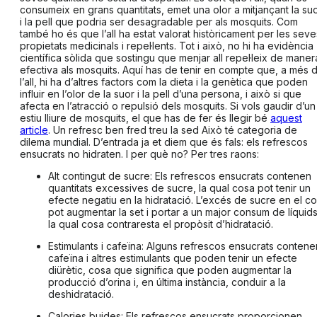
consumeix en grans quantitats, emet una olor a mitjançant la su
i la pell que podria ser desagradable per als mosquits. Com
també ho és que l’all ha estat valorat històricament per les seve
propietats medicinals i repel·lents. Tot i això, no hi ha evidència
científica sòlida que sostingu que
menjar all repel·leix de maner
efectiva als mosquits
. Aquí has de tenir en compte que, a més 
l’all, hi ha d’altres factors com la dieta i la genètica que poden
influir en
l’olor de la suor i la pell
d’una persona, i això si que
afecta en l’atracció o repulsió dels mosquits. Si vols gaudir d’un
estiu lliure de mosquits, el que has de fer és llegir bé
aquest
article
. Un refresc ben fred treu la sed Això té categoria de
dilema mundial. D’entrada ja et diem que és fals: els refrescos
ensucrats no hidraten. I per què no? Per tres raons:
Alt contingut de sucre:
Els refrescos ensucrats contenen
quantitats excessives de sucre, la qual cosa pot tenir un
efecte negatiu en la hidratació. L’excés de sucre en el c
pot augmentar la set i portar a un major consum de líquids
la qual cosa contraresta el propòsit d’hidratació.
Estimulants i cafeïna:
Alguns refrescos ensucrats contene
cafeïna i altres estimulants que poden tenir un efecte
diürètic, cosa que significa que poden augmentar la
producció d’orina i, en última instància, conduir a la
deshidratació.
Calories buides:
Els refrescos ensucrats proporcionen