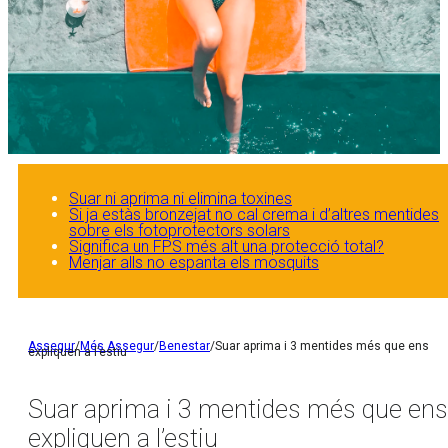
Suar ni aprima ni elimina toxines
Si ja estàs bronzejat no cal crema i d’altres mentides
sobre els fotoprotectors solars
Significa un FPS més alt una protecció total?
Menjar alls no espanta els mosquits
Assegur
/
Més Assegur
/
Benestar
/
Suar aprima i 3 mentides més que ens
expliquen a l’estiu
Suar aprima i 3 mentides més que ens
expliquen a l’estiu