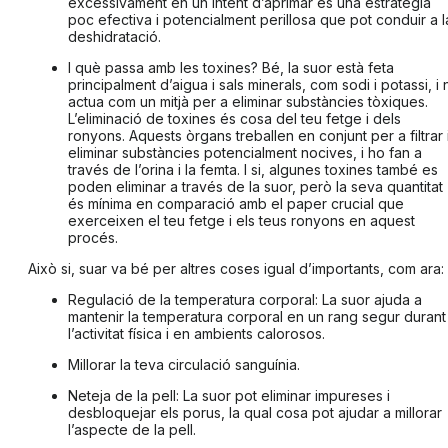
excessivament en un intent d’aprimar és una estratègia
poc efectiva i potencialment perillosa que pot conduir a l
deshidratació
.
I què passa amb les toxines?
Bé, la suor està feta
principalment d’aigua i sals minerals, com sodi i potassi, i 
actua com un mitjà per a eliminar substàncies tòxiques.
L’
eliminació de toxines
és cosa del teu fetge i dels
ronyons. Aquests òrgans treballen en conjunt per a filtrar 
eliminar substàncies potencialment nocives, i ho fan a
través de l’orina i la femta. I si, algunes toxines també es
poden eliminar a través de la suor, però la seva quantitat
és mínima en comparació amb el paper crucial que
exerceixen el teu fetge i els teus ronyons en aquest
procés.
Això si, suar va bé per altres coses igual d’importants, com ara:
Regulació de la temperatura corporal:
La suor ajuda a
mantenir la temperatura corporal en un rang segur
durant
l’activitat física i en ambients calorosos.
Millorar la teva circulació sanguínia.
Neteja de la pell:
La suor pot eliminar impureses i
desbloquejar els porus
, la qual cosa pot ajudar a millorar
l’aspecte de la pell.