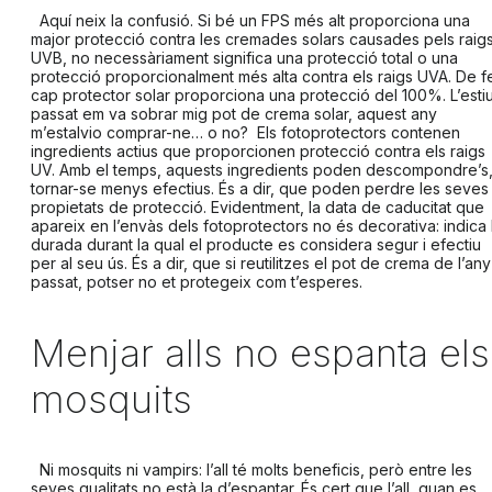
Aquí neix la confusió. Si bé un FPS més alt proporciona una
major protecció contra les cremades solars causades pels raig
UVB, no necessàriament significa una protecció total o una
protecció proporcionalment més alta contra els raigs UVA. De fe
cap protector solar proporciona una protecció del 100%
.
L’esti
passat em va sobrar mig pot de crema solar, aquest any
m’estalvio comprar-ne… o no?
Els fotoprotectors contenen
ingredients actius que proporcionen protecció contra els raigs
UV. Amb el temps, aquests ingredients poden descompondre’s
tornar-se menys efectius. És a dir, que poden perdre les seves
propietats de protecció. Evidentment, la data de caducitat que
apareix en l’envàs dels fotoprotectors no és decorativa: indica 
durada durant la qual el producte es considera segur i efectiu
per al seu ús. És a dir, que si reutilitzes el pot de crema de l’any
passat, potser no et protegeix com t’esperes.
Menjar alls no espanta els
mosquits
Ni mosquits ni vampirs: l’all té molts beneficis, però entre les
seves qualitats no està la d’espantar. És cert que l’all, quan es