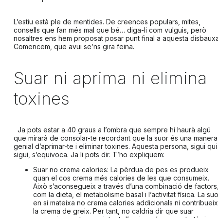
L’estiu està ple de mentides. De creences populars, mites,
consells que fan més mal que bé… diga-li com vulguis, però
nosaltres ens hem proposat posar punt final a aquesta disbauxa
Comencem, que avui se’ns gira feina.
Suar ni aprima ni elimina
toxines
Ja pots estar a 40 graus a l’ombra que sempre hi haurà algú
que mirarà de consolar-te recordant que la suor és una manera
genial d’aprimar-te i eliminar toxines. Aquesta persona, sigui qui
sigui, s’equivoca. Ja li pots dir. T’ho expliquem:
Suar no crema calories:
La pèrdua de pes es produeix
quan el cos crema més calories de les que consumeix.
Això s’aconsegueix a través d’una combinació de factors
com la dieta, el metabolisme basal i l’activitat física. La suo
en si mateixa no crema calories addicionals ni contribueix
la crema de greix. Per tant, no caldria dir que suar