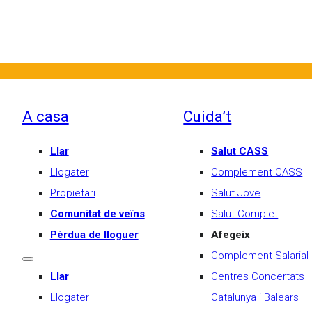
A casa
Cuida’t
Llar
Salut CASS
Llogater
Complement CASS
Propietari
Salut Jove
Comunitat de veïns
Salut Complet
Pèrdua de lloguer
Afegeix
Complement Salarial
Llar
Centres Concertats
Llogater
Catalunya i Balears