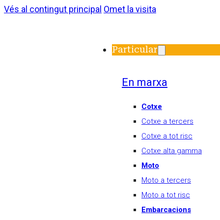
Vés al contingut principal
Omet la visita
Particular
En marxa
Cotxe
Cotxe a tercers
Cotxe a tot risc
Cotxe alta gamma
Moto
Moto a tercers
Moto a tot risc
Embarcacions