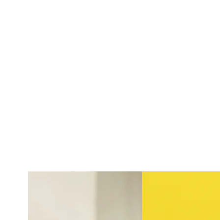
Ens adaptem a les teves
necessitats
Desenal per a obres