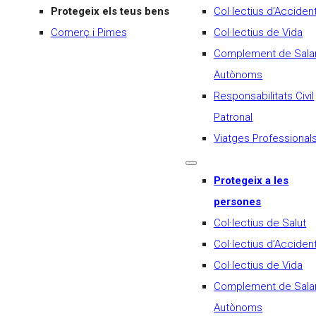
Protegeix els teus bens
Col·lectius d’Acciden
Comerç i Pimes
Col·lectius de Vida
Complement de Salar
Autònoms
Responsabilitats Civil
Patronal
Viatges Professional
Protegeix a les
persones
Col·lectius de Salut
Col·lectius d’Acciden
Col·lectius de Vida
Complement de Salar
Autònoms