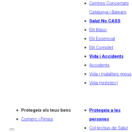
Centres Concertats
Catalunya i Balears
Salut No CASS
Elit Bàsic
Elit Essencial
Elit Complet
Vida i Accidents
Accidents
Vida i malalties greus
Vida (préstec)
Protegeix els teus bens
Protegeix a les
Comerç i Pimes
persones
Col·lectius de Salut