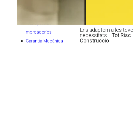
Avaria maquinària
Flota comercial
s
Transport de
Ens adaptem a les tev
mercaderies
necessitats
Tot Risc
Construccio
Garantia Mecànica