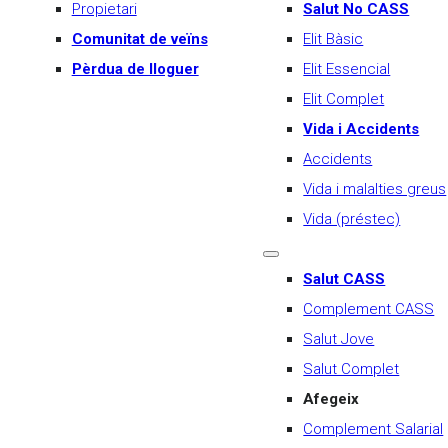
Propietari
Salut No CASS
Comunitat de veïns
Elit Bàsic
Pèrdua de lloguer
Elit Essencial
Elit Complet
Vida i Accidents
Accidents
Vida i malalties greus
Vida (préstec)
Salut CASS
Complement CASS
Salut Jove
Salut Complet
Afegeix
Complement Salarial