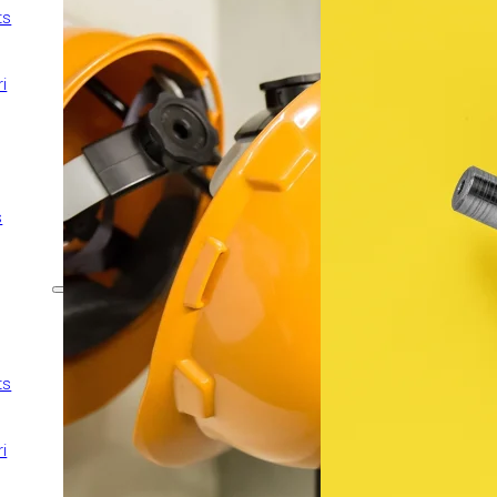
ts
Tot risc construcció
Protecció jurídica
i
Assegurança de D&O
Avaria maquinària
Flota comercial
Transport de
s
mercaderies
Garantia Mecànica
Ens adaptem a les teves
necessitats
ts
Desenal per a obres
Tot risc construcció
i
Protecció jurídica
Assegurança de D&O