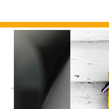
Viatges
Viatgers Plus
Viatges d’Estudis
Esquí
Exèquies
Escolar
Mascotes
Viatges
Viatgers Plus
Viatges d’Estudis